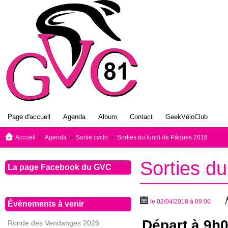
Page d'accueil
Agenda
Album
Contact
GeekVéloClub
Accueil
Agenda
Sortie cyclo
Sorties du lundi de Pâques 2018
Sorties d
La page Facebook du GVC
le 02/04/2018 à 09:00
Évènements à venir
Départ à 9h0
Ronde des Vendanges 2026