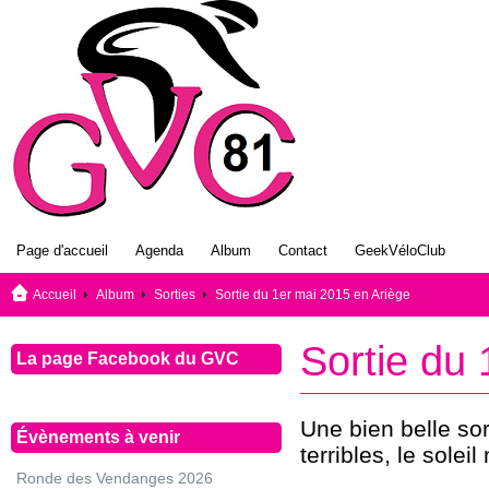
Page d'accueil
Agenda
Album
Contact
GeekVéloClub
Accueil
Album
Sorties
Sortie du 1er mai 2015 en Ariège
Sortie du
La page Facebook du GVC
Une bien belle so
Évènements à venir
terribles, le sol
Ronde des Vendanges 2026