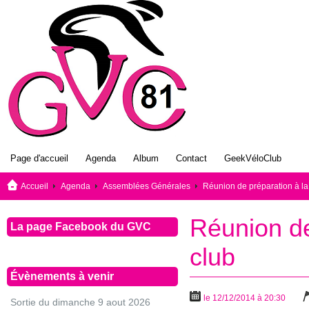
Page d'accueil
Agenda
Album
Contact
GeekVéloClub
Accueil
Agenda
Assemblées Générales
Réunion de préparation à la
Réunion de
La page Facebook du GVC
club
Évènements à venir
le 12/12/2014 à 20:30
Sortie du dimanche 9 aout 2026