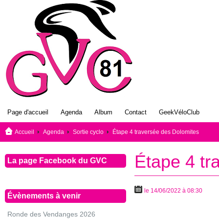
Page d'accueil
Agenda
Album
Contact
GeekVéloClub
Accueil
Agenda
Sortie cyclo
Étape 4 traversée des Dolomites
Étape 4 tr
La page Facebook du GVC
le 14/06/2022 à 08:30
Évènements à venir
Ronde des Vendanges 2026