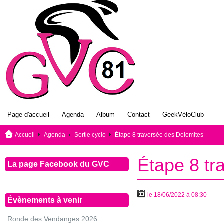
Page d'accueil
Agenda
Album
Contact
GeekVéloClub
Accueil
Agenda
Sortie cyclo
Étape 8 traversée des Dolomites
Étape 8 tr
La page Facebook du GVC
le 18/06/2022 à 08:30
Évènements à venir
Ronde des Vendanges 2026