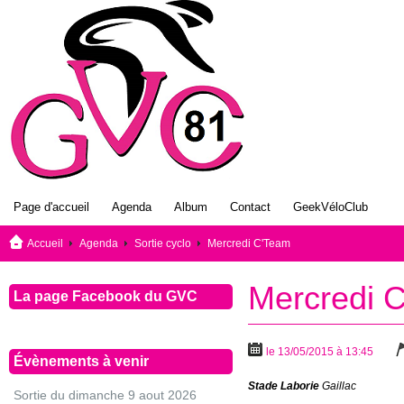
Page d'accueil
Agenda
Album
Contact
GeekVéloClub
Accueil
Agenda
Sortie cyclo
Mercredi C'Team
Mercredi 
La page Facebook du GVC
le 13/05/2015 à 13:45
Évènements à venir
Stade Laborie
Gaillac
Sortie du dimanche 9 aout 2026