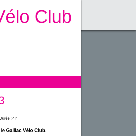
Vélo Club
3
Durée :
4 h
 le
Gaillac Vélo Club
.