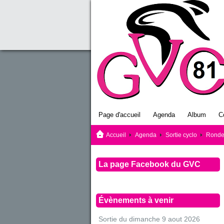
Page d'accueil
Agenda
Album
C
Accueil
Agenda
Sortie cyclo
Ronde
La page Facebook du GVC
Évènements à venir
Sortie du dimanche 9 aout 2026