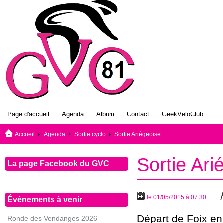
Page d'accueil
Agenda
Album
Contact
GeekVéloClub
Accueil
Agenda
Sortie cyclo
Sortie Ariégeoise
Sortie Ari
La page Facebook du GVC
le 01/05/2015 à 07:30
Évènements à venir
Départ de Foix en 
Ronde des Vendanges 2026