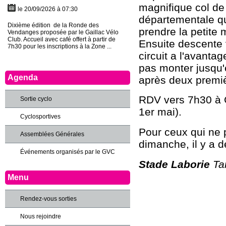
magnifique col de 
le 20/09/2026 à 07:30
départementale qu
Dixième édition de la Ronde des
prendre la petite
Vendanges proposée par le Gaillac Vélo
Club. Accueil avec café offert à partir de
Ensuite descente v
7h30 pour les inscriptions à la Zone ...
circuit a l'avanta
pas monter jusqu'e
Agenda
après deux premiè
RDV vers 7h30 à G
Sortie cyclo
1er mai).
Cyclosportives
Pour ceux qui ne p
Assemblées Générales
dimanche, il y a 
Événements organisés par le GVC
Stade Laborie
Tar
Menu
Rendez-vous sorties
Nous rejoindre