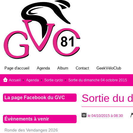
Page d'accueil
Agenda
Album
Contact
GeekVéloClub
Accueil
Agenda
Sortie cyclo
Sortie du dimanche 04 octobre 2015
Sortie du 
La page Facebook du GVC
le 04/10/2015 à 08:30
Évènements à venir
Ronde des Vendanges 2026