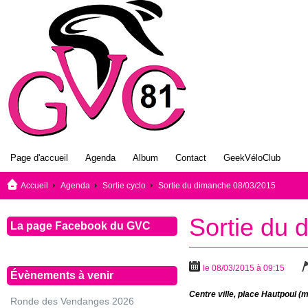
Page d'accueil
Agenda
Album
Contact
GeekVéloClub
Accueil
Agenda
Sortie cyclo
Sortie du dimanche 08/03/2015
Sortie du 
La page Facebook du GVC
le 08/03/2015 à 09:15
Évènements à venir
Centre ville, place Hautpoul (m
Ronde des Vendanges 2026