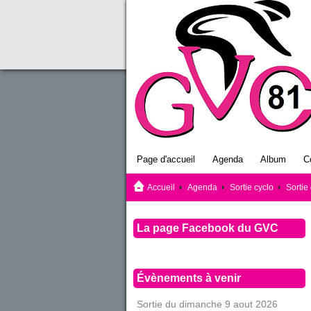
Page d'accueil
Agenda
Album
C
Accueil
Agenda
Sortie cyclo
Sortie
La page Facebook du GVC
Évènements à venir
Sortie du dimanche 9 aout 2026