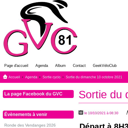
Page d'accueil
Agenda
Album
Contact
GeekVéloClub
Accueil
Agenda
Sortie cyclo
Sortie du dimanche 10 octobre 2021
Sortie du
La page Facebook du GVC
le 10/10/2021 à 08:30
Évènements à venir
Départ à 8H3
Ronde des Vendanges 2026