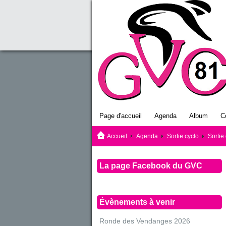
Page d'accueil
Agenda
Album
C
Accueil
Agenda
Sortie cyclo
Sortie
La page Facebook du GVC
Évènements à venir
Ronde des Vendanges 2026