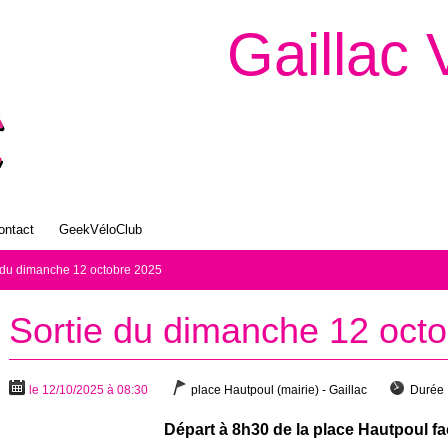
Gaillac 
ontact
GeekVéloClub
 du dimanche 12 octobre 2025
Sortie du dimanche 12 oct
le 12/10/2025 à 08:30
place Hautpoul (mairie) - Gaillac
Durée 
Départ à 8h30 de la place Hautpoul fac