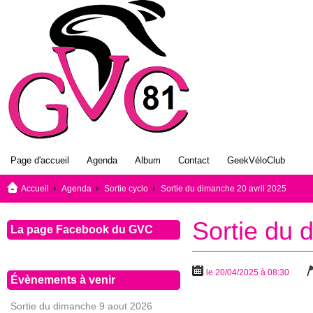
Page d'accueil
Agenda
Album
Contact
GeekVéloClub
Accueil
Agenda
Sortie cyclo
Sortie du dimanche 20 avril 2025
Sortie du 
La page Facebook du GVC
le 20/04/2025 à 08:30
Évènements à venir
Sortie du dimanche 9 aout 2026