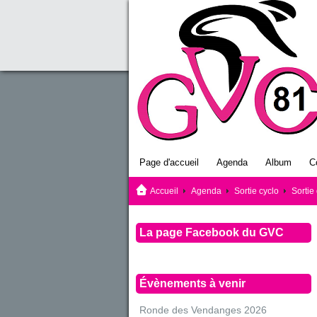
Page d'accueil
Agenda
Album
C
Accueil
Agenda
Sortie cyclo
Sortie
La page Facebook du GVC
Évènements à venir
Ronde des Vendanges 2026