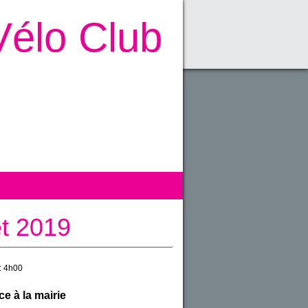
Vélo Club
et 2019
:
4h00
e à la mairie