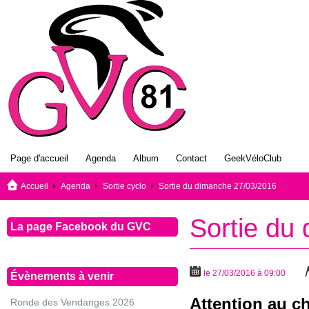
Page d'accueil
Agenda
Album
Contact
GeekVéloClub
Accueil
Agenda
Sortie cyclo
Sortie du dimanche 27/03/2016
Sortie du
La page Facebook du GVC
le 27/03/2016 à 09:00
Évènements à venir
Attention au c
Ronde des Vendanges 2026