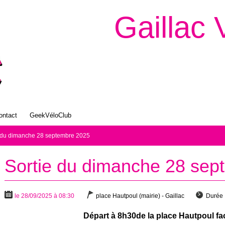
Gaillac 
ontact
GeekVéloClub
 du dimanche 28 septembre 2025
Sortie du dimanche 28 sep
le 28/09/2025 à 08:30
place Hautpoul (mairie) - Gaillac
Durée 
Départ à 8h30de la place Hautpoul fac