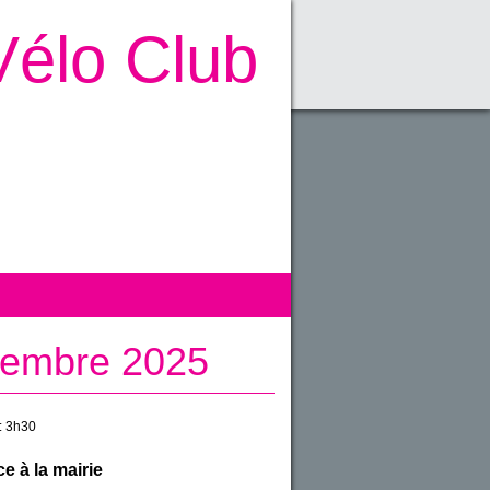
Vélo Club
tembre 2025
:
3h30
e à la mairie