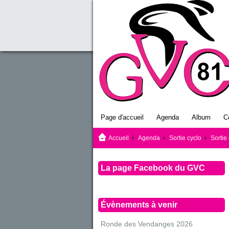
Page d'accueil
Agenda
Album
C
Accueil
Agenda
Sortie cyclo
Sortie
La page Facebook du GVC
Évènements à venir
Ronde des Vendanges 2026