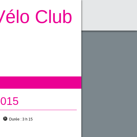
Vélo Club
2015
Durée :
3 h 15