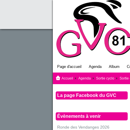
Page d'accueil
Agenda
Album
C
Accueil
Agenda
Sortie cyclo
Sortie
La page Facebook du GVC
Évènements à venir
Ronde des Vendanges 2026