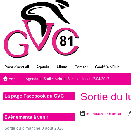
Page d'accueil
Agenda
Album
Contact
GeekVéloClub
Accueil
Agenda
Sortie cyclo
Sortie du lundi 17/04/2017
Sortie du 
La page Facebook du GVC
le 17/04/2017 à 08:30
Évènements à venir
Sortie du dimanche 9 aout 2026