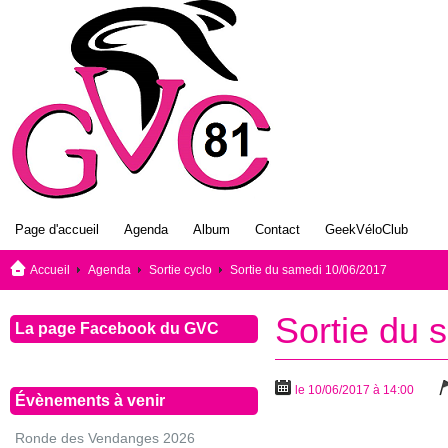
Page d'accueil
Agenda
Album
Contact
GeekVéloClub
Accueil
Agenda
Sortie cyclo
Sortie du samedi 10/06/2017
Sortie du 
La page Facebook du GVC
le 10/06/2017 à 14:00
Évènements à venir
Ronde des Vendanges 2026