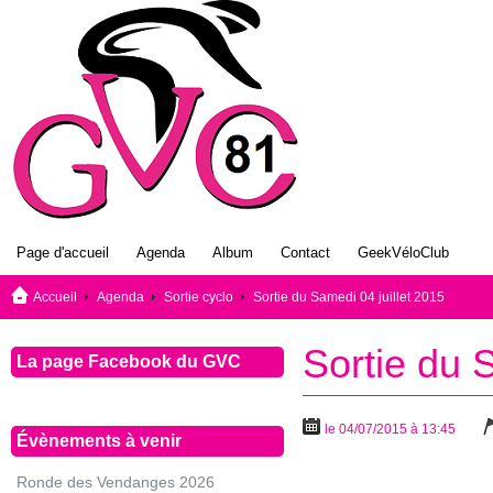
Page d'accueil
Agenda
Album
Contact
GeekVéloClub
Accueil
Agenda
Sortie cyclo
Sortie du Samedi 04 juillet 2015
Sortie du 
La page Facebook du GVC
le 04/07/2015 à 13:45
Évènements à venir
Ronde des Vendanges 2026