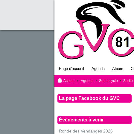
Page d'accueil
Agenda
Album
C
Accueil
Agenda
Sortie cyclo
Sortie
La page Facebook du GVC
Évènements à venir
Ronde des Vendanges 2026