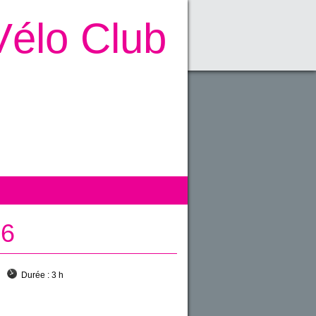
Vélo Club
16
Durée :
3 h