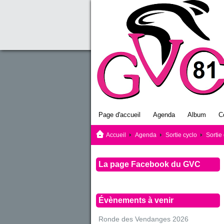
Page d'accueil
Agenda
Album
C
Accueil
Agenda
Sortie cyclo
Sortie
La page Facebook du GVC
Évènements à venir
Ronde des Vendanges 2026