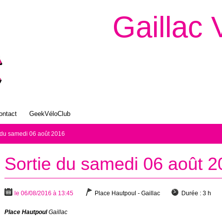
Gaillac 
ontact
GeekVéloClub
 du samedi 06 août 2016
Sortie du samedi 06 août 
le 06/08/2016 à 13:45
Place Hautpoul - Gaillac
Durée :
3 h
Place Hautpoul
Gaillac