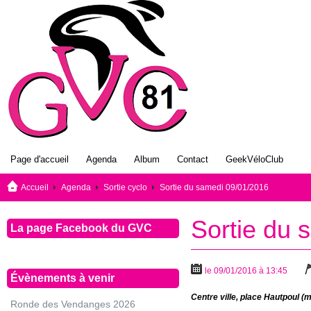
Page d'accueil
Agenda
Album
Contact
GeekVéloClub
Accueil
Agenda
Sortie cyclo
Sortie du samedi 09/01/2016
Sortie du 
La page Facebook du GVC
le 09/01/2016 à 13:45
Évènements à venir
Centre ville, place Hautpoul (m
Ronde des Vendanges 2026