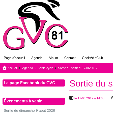
Page d'accueil
Agenda
Album
Contact
GeekVéloClub
Accueil
Agenda
Sortie cyclo
Sortie du samedi 17/06/2017
Sortie du 
La page Facebook du GVC
le 17/06/2017 à 14:00
Évènements à venir
Sortie du dimanche 9 aout 2026