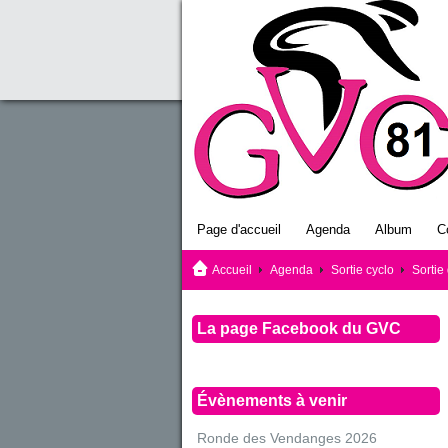
Page d'accueil
Agenda
Album
C
Accueil
Agenda
Sortie cyclo
Sortie
La page Facebook du GVC
Évènements à venir
Ronde des Vendanges 2026