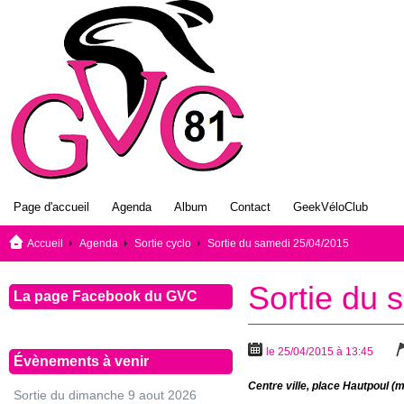
Page d'accueil
Agenda
Album
Contact
GeekVéloClub
Accueil
Agenda
Sortie cyclo
Sortie du samedi 25/04/2015
Sortie du 
La page Facebook du GVC
le 25/04/2015 à 13:45
Évènements à venir
Centre ville, place Hautpoul (m
Sortie du dimanche 9 aout 2026