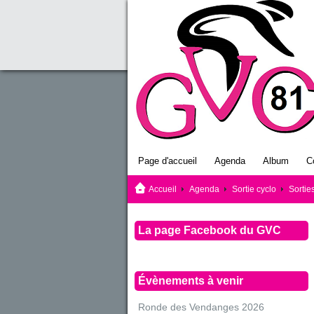
Page d'accueil
Agenda
Album
C
Accueil
Agenda
Sortie cyclo
Sortie
La page Facebook du GVC
Évènements à venir
Ronde des Vendanges 2026