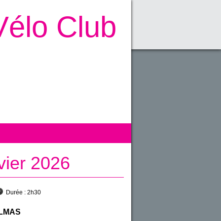
Vélo Club
vier 2026
Durée :
2h30
ELMAS