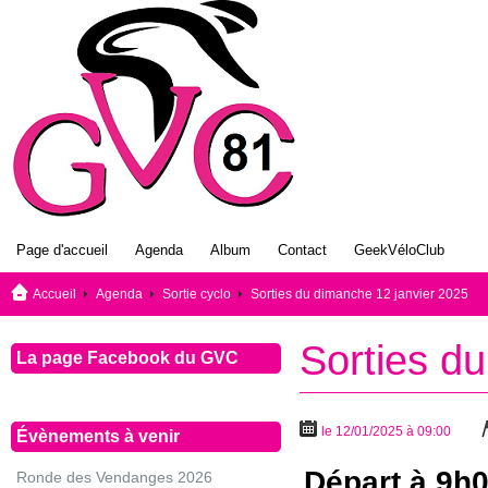
Page d'accueil
Agenda
Album
Contact
GeekVéloClub
Accueil
Agenda
Sortie cyclo
Sorties du dimanche 12 janvier 2025
Sorties d
La page Facebook du GVC
le 12/01/2025 à 09:00
Évènements à venir
Départ à 9h0
Ronde des Vendanges 2026