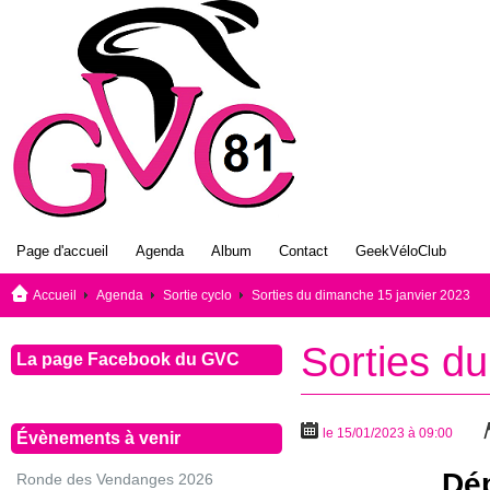
Page d'accueil
Agenda
Album
Contact
GeekVéloClub
Accueil
Agenda
Sortie cyclo
Sorties du dimanche 15 janvier 2023
Sorties d
La page Facebook du GVC
le 15/01/2023 à 09:00
Évènements à venir
Dép
Ronde des Vendanges 2026