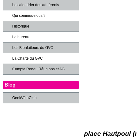
Le calendrier des adhérents
Qui sommes-nous ?
Historique
Le bureau
Les Bienfaiteurs du GVC
La Charte du GVC
Compte Rendu Réunions et AG
Blog
GeekVéloClub
place Hautpoul (