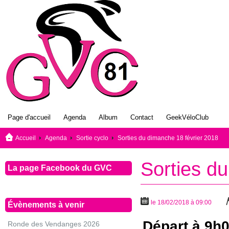
Page d'accueil
Agenda
Album
Contact
GeekVéloClub
Accueil
Agenda
Sortie cyclo
Sorties du dimanche 18 février 2018
Sorties d
La page Facebook du GVC
le 18/02/2018 à 09:00
Évènements à venir
Départ à 9h0
Ronde des Vendanges 2026