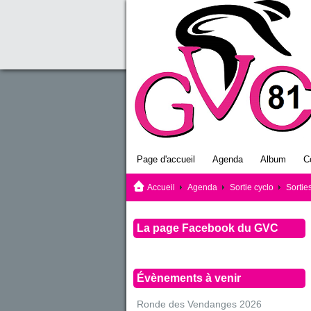
Page d'accueil
Agenda
Album
C
Accueil
Agenda
Sortie cyclo
Sorti
La page Facebook du GVC
Évènements à venir
Ronde des Vendanges 2026