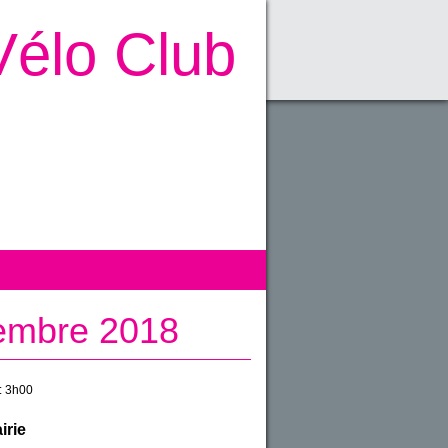
Vélo Club
cembre 2018
:
3h00
irie