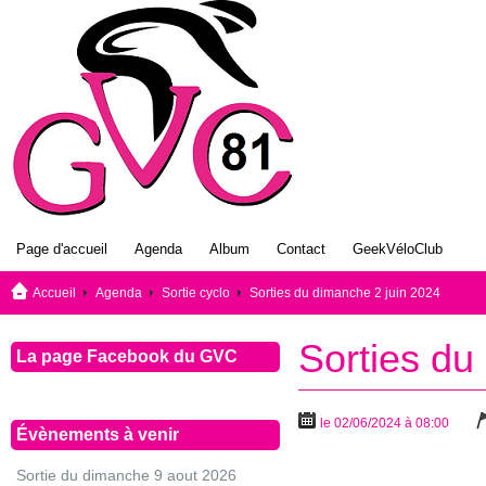
Page d'accueil
Agenda
Album
Contact
GeekVéloClub
Accueil
Agenda
Sortie cyclo
Sorties du dimanche 2 juin 2024
Sorties du
La page Facebook du GVC
le 02/06/2024 à 08:00
Évènements à venir
Sortie du dimanche 9 aout 2026