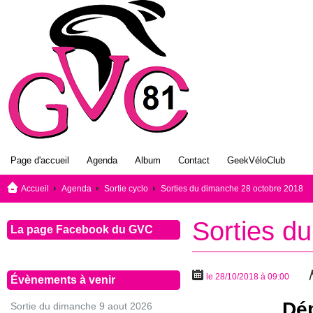
Page d'accueil
Agenda
Album
Contact
GeekVéloClub
Accueil
Agenda
Sortie cyclo
Sorties du dimanche 28 octobre 2018
Sorties d
La page Facebook du GVC
le 28/10/2018 à 09:00
Évènements à venir
Dép
Sortie du dimanche 9 aout 2026