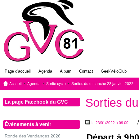
Page d'accueil
Agenda
Album
Contact
GeekVéloClub
Accueil
Agenda
Sortie cyclo
Sorties du dimanche 23 janvier 2022
Sorties d
La page Facebook du GVC
le 23/01/2022 à 09:00
Évènements à venir
Départ à 9h0
Ronde des Vendanges 2026