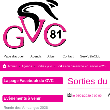
Page d'accueil
Agenda
Album
Contact
GeekVéloClub
Accueil
Agenda
Sortie cyclo
Sorties du dimanche 26 janvier 2020
Sorties du
La page Facebook du GVC
le 26/01/2020 à 09:00
Évènements à venir
Ronde des Vendanges 2026