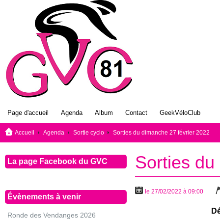
Page d'accueil
Agenda
Album
Contact
GeekVéloClub
Accueil
Agenda
Sortie cyclo
Sorties du dimanche 27 février 2022
Sorties du
La page Facebook du GVC
le 27/02/2022 à 09:00
Évènements à venir
Dé
Ronde des Vendanges 2026