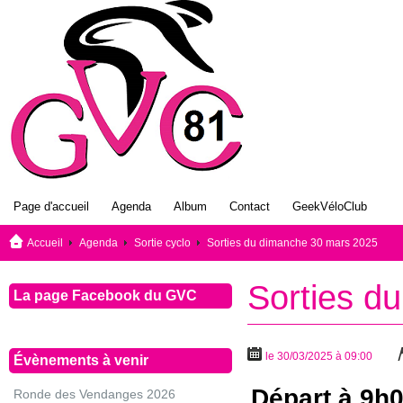
Page d'accueil
Agenda
Album
Contact
GeekVéloClub
Accueil
Agenda
Sortie cyclo
Sorties du dimanche 30 mars 2025
Sorties d
La page Facebook du GVC
le 30/03/2025 à 09:00
Évènements à venir
Départ à 9h0
Ronde des Vendanges 2026