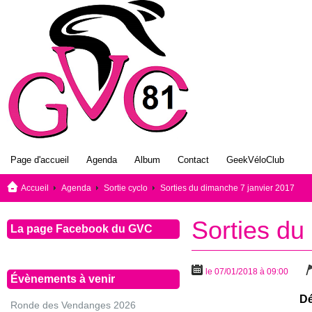
Page d'accueil
Agenda
Album
Contact
GeekVéloClub
Accueil
Agenda
Sortie cyclo
Sorties du dimanche 7 janvier 2017
Sorties du
La page Facebook du GVC
le 07/01/2018 à 09:00
Évènements à venir
Dé
Ronde des Vendanges 2026