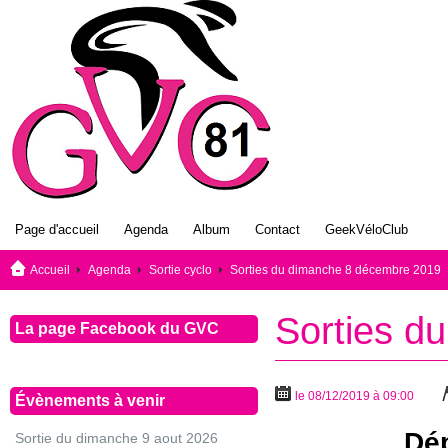
Page d'accueil
Agenda
Album
Contact
GeekVéloClub
Accueil
Agenda
Sortie cyclo
Sorties du dimanche 8 décembre 2019
Sorties d
La page Facebook du GVC
le 08/12/2019 à 09:00
Évènements à venir
Dép
Sortie du dimanche 9 aout 2026