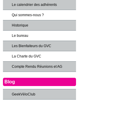
Le calendrier des adhérents
Qui sommes-nous ?
Historique
Le bureau
Les Bienfaiteurs du GVC
La Charte du GVC
Compte Rendu Réunions et AG
Blog
GeekVéloClub