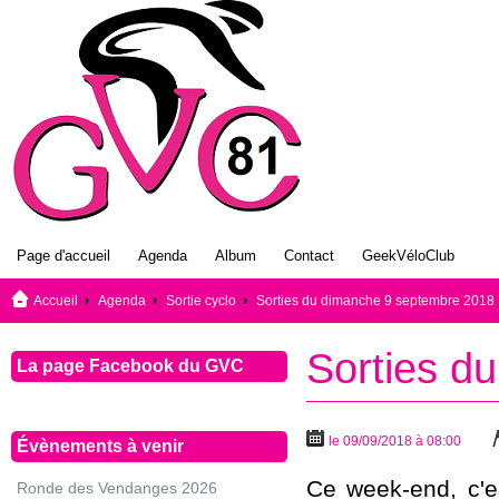
Page d'accueil
Agenda
Album
Contact
GeekVéloClub
Accueil
Agenda
Sortie cyclo
Sorties du dimanche 9 septembre 2018
Sorties d
La page Facebook du GVC
le 09/09/2018 à 08:00
Évènements à venir
Ce week-end, c'e
Ronde des Vendanges 2026