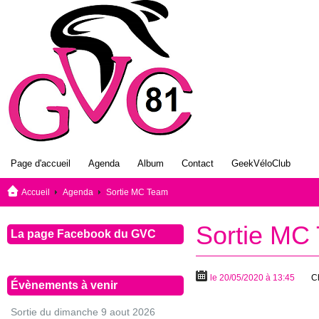
Page d'accueil
Agenda
Album
Contact
GeekVéloClub
Accueil
Agenda
Sortie MC Team
Sortie MC
La page Facebook du GVC
le 20/05/2020 à 13:45
C
Évènements à venir
Sortie du dimanche 9 aout 2026