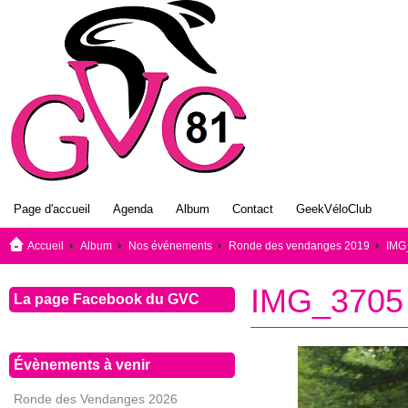
Page d'accueil
Agenda
Album
Contact
GeekVéloClub
Accueil
Album
Nos événements
Ronde des vendanges 2019
IMG
IMG_3705
La page Facebook du GVC
Évènements à venir
Ronde des Vendanges 2026