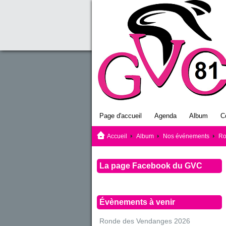
Page d'accueil
Agenda
Album
C
Accueil
Album
Nos événements
Ro
La page Facebook du GVC
Évènements à venir
Ronde des Vendanges 2026