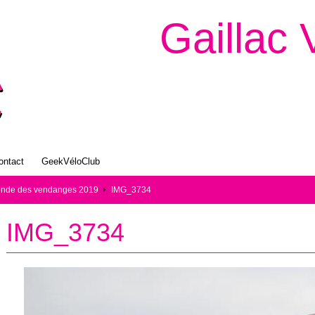
Gaillac 
ontact
GeekVéloClub
nde des vendanges 2019
IMG_3734
IMG_3734