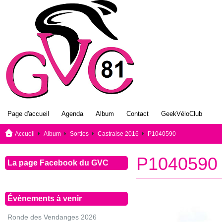
Page d'accueil
Agenda
Album
Contact
GeekVéloClub
Accueil
Album
Sorties
Castraise 2016
P1040590
P1040590
La page Facebook du GVC
Évènements à venir
Ronde des Vendanges 2026