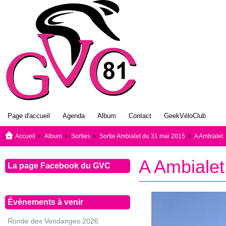
Page d'accueil
Agenda
Album
Contact
GeekVéloClub
Accueil
Album
Sorties
Sortie Ambialet du 31 mai 2015
A Ambialet
A Ambialet
La page Facebook du GVC
Évènements à venir
Ronde des Vendanges 2026